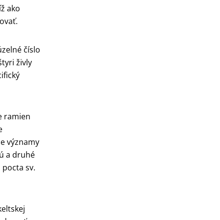
íž ako
ovať.
zelné číslo
tyri živly
ifický
e ramien
e
šie významy
ú a druhé
 pocta sv.
eltskej