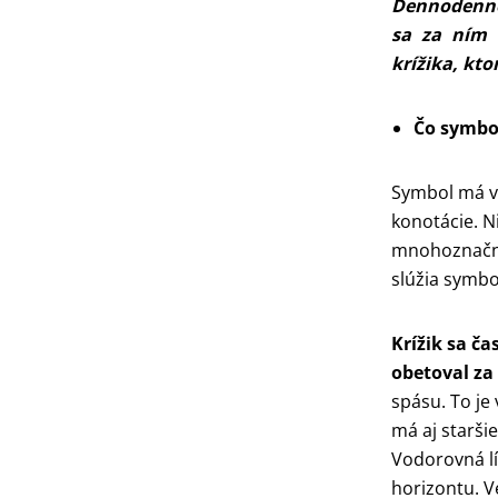
Dennodenne 
sa za ním 
krížika, kt
Čo symbol
Symbol má 
konotácie. N
mnohoznačné
slúžia symbo
Krížik sa ča
obetoval za
spásu. To je
má aj starši
Vodorovná lí
horizontu. V