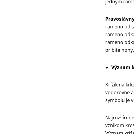
jedným ram
Pravoslávny
rameno odka
rameno odkaz
rameno odkaz
pribité nohy,
Význam k
Krížik na krk
vodorovne al
symbolu je vž
Najrozšírenej
vznikom kres
Význam kríža