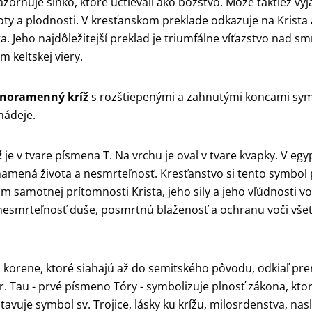
ázorňuje slnko, ktoré uctievali ako božstvo. Môže taktiež vy
ty a plodnosti. V kresťanskom preklade odkazuje na Krista 
a. Jeho najdôležitejší preklad je triumfálne víťazstvo nad sm
m keltskej viery.
vnoramenný kríž
s rozštiepenými a zahnutými koncami sym
nádeje.
ž
je v tvare písmena T. Na vrchu je oval v tvare kvapky. V egy
amená života a nesmrteľnosť. Kresťanstvo si tento symbol 
m samotnej prítomnosti Krista, jeho sily a jeho vľúdnosti vo
nesmrteľnosť duše, posmrtnú blaženosť a ochranu voči vš
 korene, ktoré siahajú až do semitského pôvodu, odkiaľ pre
úr. Tau - prvé písmeno Tóry - symbolizuje plnosť zákona, kto
tavuje symbol sv. Trojice, lásky ku krížu, milosrdenstva, na