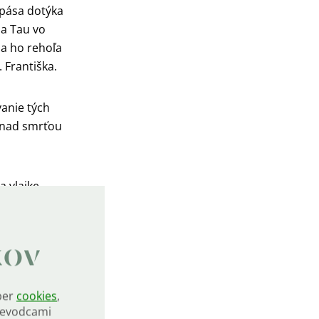
spása dotýka
ia Tau vo
la ho rehoľa
 Františka.
vanie tých
o nad smrťou
a vlajke
tavený.
 obľúbeným
kov
ber
cookies
,
oužíva sa v
rievodcami