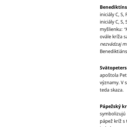
Benediktíns
iniciály C, 
iniciály C, 
myšlienku:
“K
ovále kríža 
nezvádzaj ma
Benediktiáns
Svätopeters
apoštola Pet
významy. V s
teda skaza.
Pápežský kr
symbolizujú 
pápež kríž s