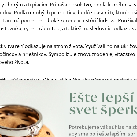
žby chorým a trpiacim. Prináša posolstvo, podľa ktorého sa 
odov. Podľa mnohých proroctiev, budú spasení tí, ktorí nos
. Tau má pomerne hlboké korene v histórií ľudstva. Používa
stovníka, rytieri rádu Tau, a taktiež
nasledovníci odkazu sv.
íž
v tvare Y odkazuje na strom života. Využívali ho na ukrižo
ločincov a hriešnikov. Symbolizuje znovuzrodenie, víťazstv
ového života.
ríž
v súčasnosti využíva ruská a škótska námorná pechota n
y. Apoštol Andrej bol ukrižovaný na kríži, ktorý bol šikmo pos
Ešte lepší
noramenný kríž
sa používa vo východných obradoch a bol
svet šper
re mnohé byzantské a sýrske stavby.
Potrebujeme váš súhlas na z
ž
vznikol z gréckeho kríža predĺžením spodného ramena. P
aby sme boli ešte lepšími sp