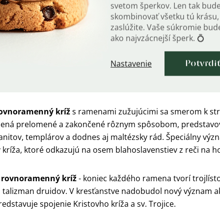
rade a je obľúbený medzi románskymi a gotickými kostolm
svetom šperkov. Len tak bud
skombinovať všetku tú krásu, 
zaslúžite. Vaše súkromie bu
ý veľký rovnoramenný kríž
so štyrmi malými krížikmi, kto
ako najvzácnejší šperk. 💍
kého kríža symbolizuje Krista a malé kríže predstavujú evanj
, že to môže predstavovať päť Kristových rán. Figuroval v kr
Nastavenie
Potvrdi
o symbol Rytierskeho rádu Svätého hrobu. Dnes sa využíva
rovnoramenný kríž
s ramenami zužujúcimi sa smerom k str
mená prelomené a zakončené rôznym spôsobom, predstav
anitov, templárov a dodnes aj maltézsky rád. Špeciálny vý
kríža, ktoré odkazujú na osem blahoslavenstiev z reči na h
ý rovnoramenný kríž
- koniec každého ramena tvorí trojlíst
o talizman druidov. V kresťanstve nadobudol nový význam 
Predstavuje spojenie Kristovho kríža a sv. Trojice.