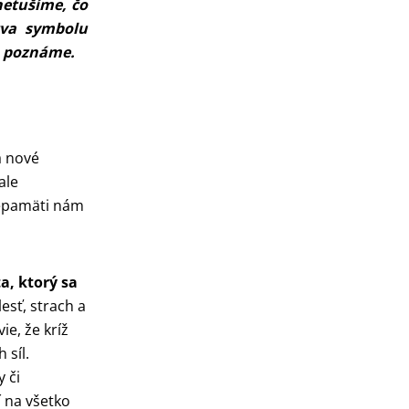
netušíme, čo
tva symbolu
ho poznáme.
 nové
ale
nepamäti nám
a, ktorý sa
esť, strach a
e, že kríž
 síl.
 či
í na všetko