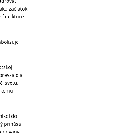
jadrovať
ako začiatok
rťou, ktoré
bolizuje
ptskej
prevzalo a
či svetu.
etkému
nikol do
rý prináša
sledovania