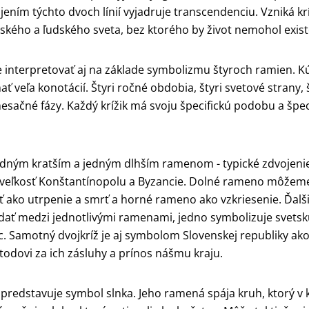
jením týchto dvoch línií vyjadruje transcendenciu. Vzniká kr
ského a ľudského sveta, bez ktorého by život nemohol exist
interpretovať aj na základe symbolizmu štyroch ramien. Kú
ť veľa konotácií. Štyri ročné obdobia, štyri svetové strany, š
mesačné fázy. Každý krížik má svoju špecifickú podobu a špec
edným kratším a jedným dlhším ramenom - typické zdvojeni
 veľkosť Konštantínopolu a Byzancie. Dolné rameno môžem
ť ako utrpenie a smrť a horné rameno ako vzkriesenie. Ďal
ať medzi jednotlivými ramenami, jedno symbolizuje svetsk
. Samotný dvojkríž je aj symbolom Slovenskej republiky ako
etodovi za ich zásluhy a prínos nášmu kraju.
predstavuje symbol slnka. Jeho ramená spája kruh, ktorý v k