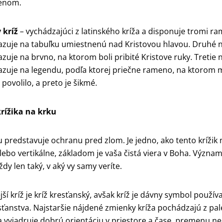
enom.
 kríž
– vychádzajúci z latinského kríža a disponuje tromi r
zuje na tabuľku umiestnenú nad Kristovou hlavou. Druhé n
uje na brvno, na ktorom boli pribité Kristove ruky. Tretie n
uje na legendu, podľa ktorej priečne rameno, na ktorom m
 povolilo, a preto je šikmé.
rížika na krku
u predstavuje ochranu pred zlom. Je jedno, ako tento krížik n
ebo vertikálne, základom je vaša čistá viera v Boha. Význ
dy len taký, v aký vy samy veríte.
ší kríž je kríž kresťanský, avšak kríž je dávny symbol použí
ťanstva. Najstaršie nájdené zmienky kríža pochádzajú z pale
 vyjadruje dobrú orientáciu v priestore a čase, premenu ne