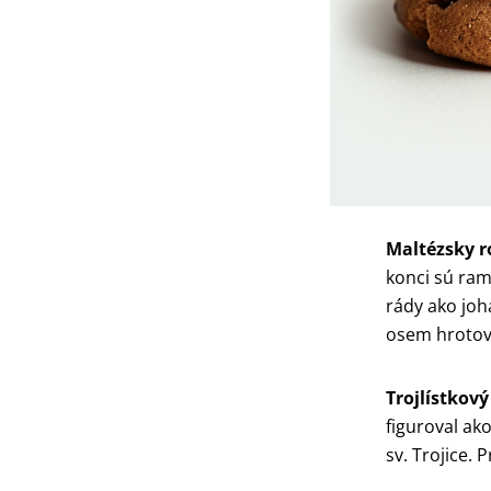
západnom ob
Jeruzalemsk
do rohov veľ
Špekuluje sa
výpravách ak
Jeruzalemu.
Maltézsky 
konci sú ra
rády ako joh
osem hrotov 
Trojlístkov
figuroval ak
sv. Trojice. 