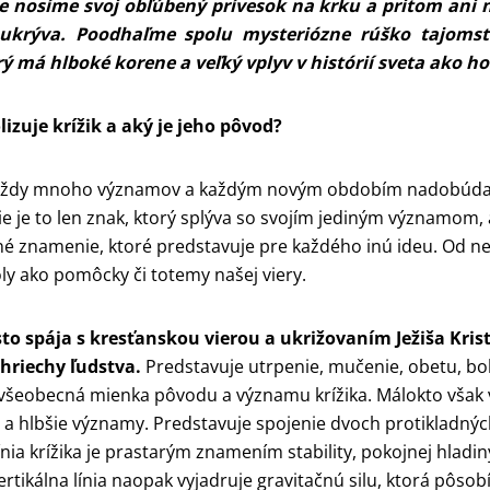
nosíme svoj obľúbený prívesok na krku a pritom ani 
ukrýva. Poodhaľme spolu mysteriózne rúško tajoms
orý má hlboké korene a veľký vplyv v histórií sveta ako 
izuje krížik a aký je jeho pôvod?
vždy mnoho významov a každým novým obdobím nadobúda
ie je to len znak, ktorý splýva so svojím jediným významom, 
 znamenie, ktoré predstavuje pre každého inú ideu. Od 
ly ako pomôcky či totemy našej viery.
sto spája s kresťanskou vierou a ukrižovaním Ježiša Krist
 hriechy ľudstva.
Predstavuje utrpenie, mučenie, obetu, bol
 všeobecná mienka pôvodu a významu krížika. Málokto však vi
e a hlbšie významy. Predstavuje spojenie dvoch protikladných
nia krížika je prastarým znamením stability, pokojnej hladiny
ertikálna línia naopak vyjadruje gravitačnú silu, ktorá pôsob