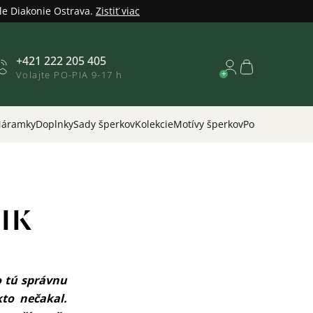
le Diakonie Ostrava.
Zistiť viac
+421 222 205 405
Nákupný
Volajte PO-PIA 9-17 h
košík
áramky
Doplnky
Sady šperkov
Kolekcie
Motívy šperkov
Podľa príležitos
IK
o tú správnu
kto nečakal.