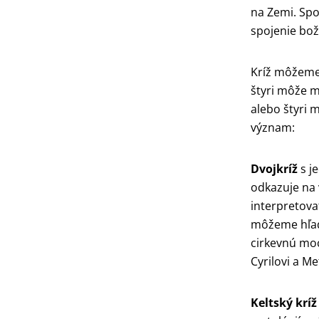
na Zemi. Spo
spojenie bož
Kríž môžeme 
štyri môže ma
alebo štyri 
význam:
Dvojkríž
s j
odkazuje na
interpretova
môžeme hľad
cirkevnú moc
Cyrilovi a M
Keltský kríž