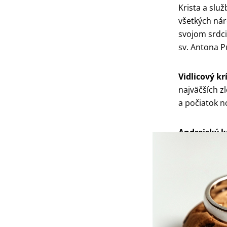
Krista a slu
všetkých nár
svojom srdci
sv. Antona Pu
Vidlicový kr
najväčších z
a počiatok n
Andrejský k
svojej flotil
Grécky rov
pôdorysom p
Latinský krí