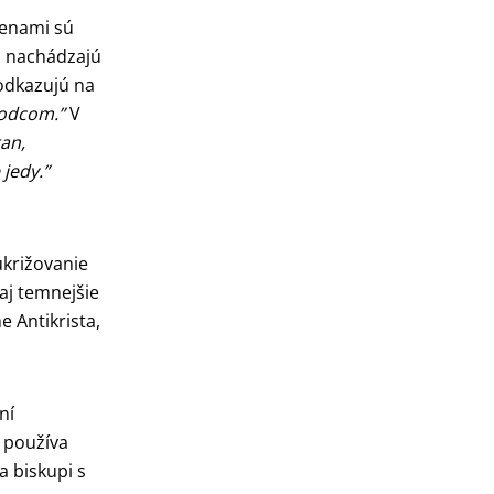
menami sú
sa nachádzajú
 odkazujú na
 vodcom.”
V
an,
 jedy.”
ukrižovanie
aj temnejšie
 Antikrista,
ní
o používa
a biskupi s