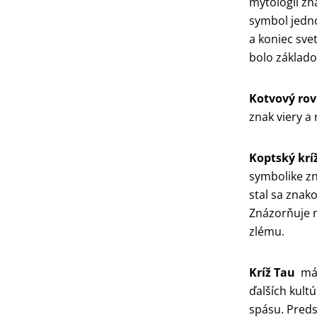
mytológií zn
symbol jedno
a koniec svet
bolo základo
Kotvový ro
znak viery a 
Koptský krí
symbolike zn
stal sa znako
Znázorňuje 
zlému.
Kríž Tau
má
ďalších kult
spásu. Preds