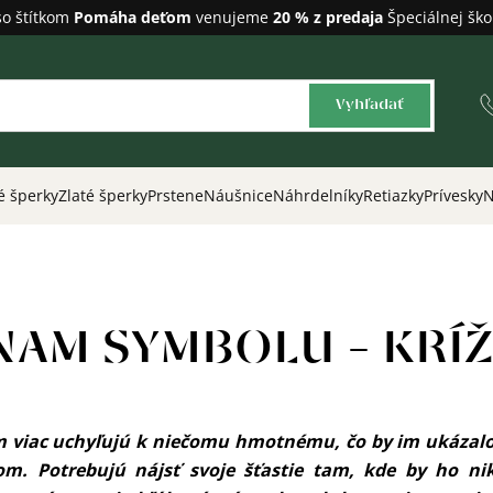
so štítkom
Pomáha deťom
venujeme
20 % z predaja
Špeciálnej ško
Vyhľadať
é šperky
Zlaté šperky
Prstene
Náušnice
Náhrdelníky
Retiazky
Prívesky
N
NAM SYMBOLU – KRÍŽ
m viac uchyľujú k niečomu hmotnému, čo by im ukázal
om. Potrebujú nájsť svoje šťastie tam, kde by ho ni