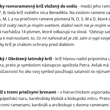
ky rovnoramenný kríž vložený do oválu
- medzi jeho ra
S, P, B, teda kríž svätého otca Benedikta. Na zvislom ramene 
S, S, M, L a na priečnom ramene písmená N, D, S, M a D, ktoré
ríž svätý nech je mojím svetlom, diabol nech nie je mojím
sa nachádza 14 písmen, ktoré odkazujú na slová:
“Odstúp sat
 k márnostiam, to, čo mi nahováraš je zlé, sám si vypi svoje
ky kríž je znakom ochrany pred diablom.
ký / Obrátený latinský kríž
- kríž hlavou nadol pripomína 
ra, preto je symbolom nástupcov apoštola Petra. Avšak má 
účasnosti ho ako svoj symbol používajú satanisti vo význame
íž s tromi priečnymi brvnami
– v hierarchickom usporiada
pápežskú tiaru, kardinálsky klobúk a biskupskú mitru. Pret
 tromi ramenami, kardináli a arcibiskupi s dvoma ramenami 