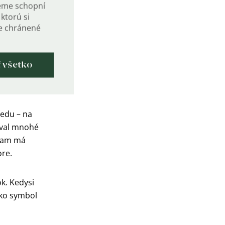
i.
eme schopní
ktorú si
de chránené
ré zapadajú
elistov.
ižiackych
ť všetko
 ako znak
edu – na
oval mnohé
znam má
ore.
ok. Kedysi
ako symbol