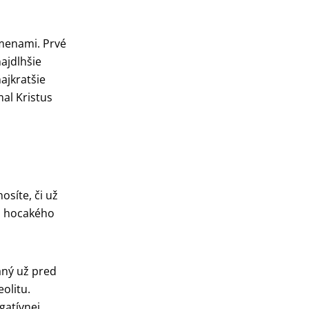
amenami. Prvé
ajdlhšie
ajkratšie
al Kristus
osíte, či už
am hocakého
vaný už pred
olitu.
gatívnej