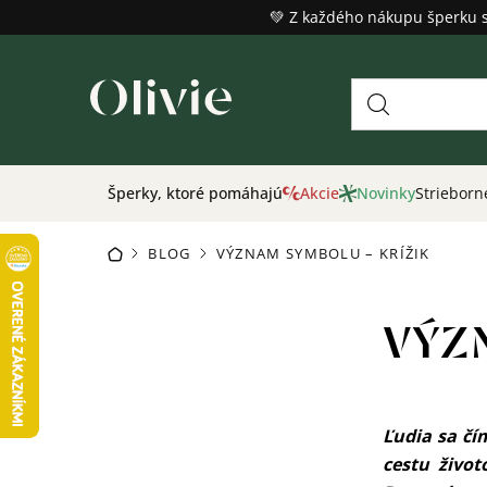
Prejsť
💚 Z každého nákupu šperku 
na
obsah
Šperky, ktoré pomáhajú
Akcie
Novinky
Strieborn
BLOG
VÝZNAM SYMBOLU – KRÍŽIK
DOMOV
/
/
VÝZ
Ľudia sa čí
cestu život