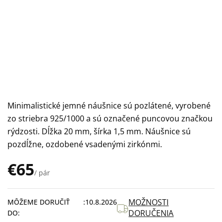
Minimalistické jemné náušnice sú pozlátené, vyrobené
zo striebra 925/1000 a sú označené puncovou značkou
rýdzosti. Dĺžka 20 mm, šírka 1,5 mm. Náušnice sú
pozdĺžne, ozdobené vsadenými zirkónmi.
€65
/ pár
Jednotková
cena:
MOŽNOSTI
MÔŽEME DORUČIŤ
10.8.2026
DORUČENIA
DO: