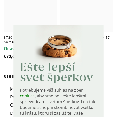
8720 Strieborný perlový
9063 Strieborný náramok 17-
náramok GOLD
20cm GOLD
Skladom
Skladom
€70,60
€53
Ešte lepší
svet šperkov
STRIEBORNÉ POZDĹŽNE NÁUŠNICE GOLD
Jemné náušnice bez zapínania.
Potrebujeme váš súhlas na zber
cookies
, aby sme boli ešte lepšími
Pozlátené žltým zlatom.
sprievodcami svetom šperkov. Len tak
Osadené číre zirkóny.
budeme schopní skombinovať všetku
tú krásu, ktorú si zaslúžite. Vaše
Dĺžka náušníc: 2 cm.