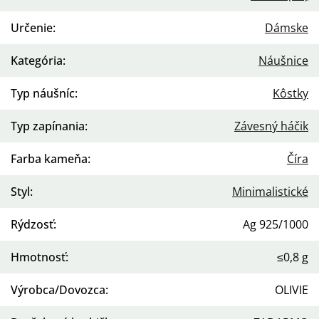
Určenie
:
Dámske
Kategória
:
Náušnice
Typ náušníc
:
Kôstky
Typ zapínania
:
Závesný háčik
Farba kameňa
:
Číra
Styl
:
Minimalistické
Rýdzosť
:
Ag 925/1000
Hmotnosť
:
≤0,8 g
Výrobca/Dovozca
:
OLIVIE