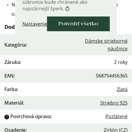
súkromie bude chránené ako
Náušnice sú vyrobené zo striebra 925/1000 a sú
najvzácnejší šperk. 💍
označené puncovou značkou rýdzosti.
Nastavenie
Potvrdiť všetko
Dodatočné parametre
Dámske strieborné
Kategória
:
náušnice
Záruka
:
2 roky
EAN
:
568754456365
Farba
:
Zlatá
Materiál
:
Striebro 925
Povrchová úprava
:
Pozlátené
?
Osadenie
:
Zirkón (CZ)