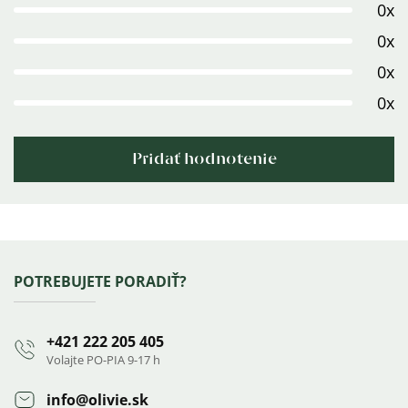
5,0
0x
z
0x
5
0x
hviezdičiek.
0x
Pridať hodnotenie
Výpis
hodnotení
Zápätie
POTREBUJETE PORADIŤ?
+421 222 205 405
Volajte PO-PIA 9-17 h
info
@
olivie.sk