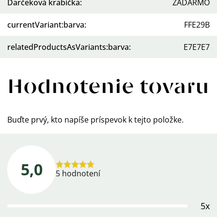
Darčeková krabička
:
ZADARMO
currentVariant:barva
:
FFE29B
relatedProductsAsVariants:barva
:
E7E7E7
Hodnotenie tovaru
Buďte prvý, kto napíše príspevok k tejto položke.
5,0
Priemerné
5 hodnotení
hodnotenie
produktu
5x
je