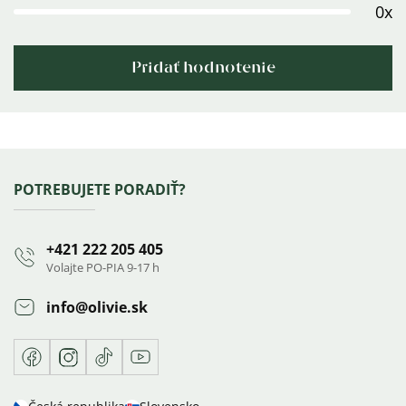
0x
Pridať hodnotenie
Výpis
hodnotení
Zápätie
POTREBUJETE PORADIŤ?
+421 222 205 405
Volajte PO-PIA 9-17 h
info
@
olivie.sk
Facebook
Instagram
TikTok
Youtube