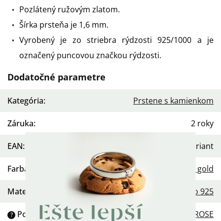
Pozlátený ružovým zlatom.
Šírka prsteňa je 1,6 mm.
Vyrobený je zo striebra rýdzosti 925/1000 a je
označený puncovou značkou rýdzosti.
Dodatočné parametre
Kategória
:
Prstene s kamienkom
Záruka
:
2 roky
EAN
:
Zvoľte variant
Farba
:
Rose gold
Materiál
:
Striebro 925
Ešte lepší
Povrchová úprava
:
Pozlátené ROSE
?