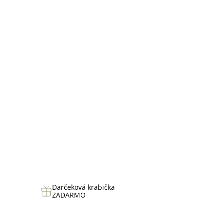
hviezdičiek.
Darčeková krabička
ZADARMO