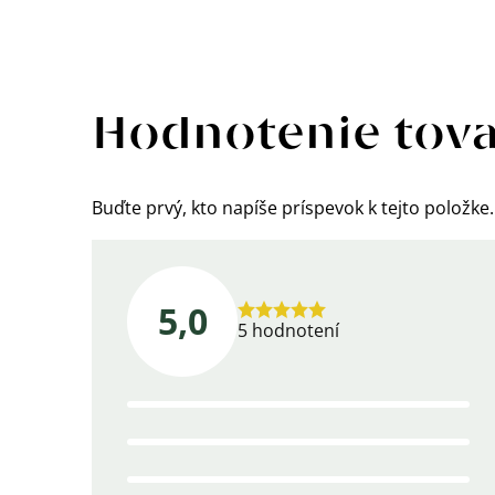
Výpis
hodnotení
Hodnotenie tov
Buďte prvý, kto napíše príspevok k tejto položke.
5,0
Priemerné
5 hodnotení
hodnotenie
produktu
je
5,0
z
5