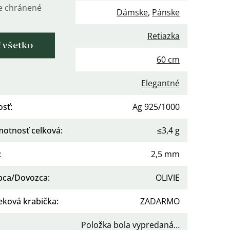
de chránené
nie
:
Dámske
,
Pánske
gória
:
Retiazka
ť všetko
 retiazky
:
60 cm
Elegantné
osť
:
Ag 925/1000
otnosť celková
:
≤3,4 g
:
2,5 mm
bca/Dovozca
:
OLIVIE
eková krabička
:
ZADARMO
Položka bola vypredaná…