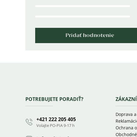
hviezdičiek.
Pridať hodnotenie
Zápätie
POTREBUJETE PORADIŤ?
ZÁKAZNÍ
Doprava a
+421 222 205 405
Reklamáci
Volajte PO-PIA 9-17 h
Ochrana o
Obchodné