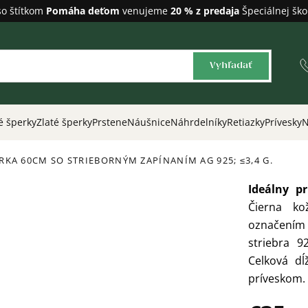
so štítkom
Pomáha deťom
venujeme
20 % z predaja
Špeciálnej ško
Vyhľadať
é šperky
Zlaté šperky
Prstene
Náušnice
Náhrdelníky
Retiazky
Prívesky
N
ÚRKA 60CM SO STRIEBORNÝM ZAPÍNANÍM
AG 925; ≤3,4 G.
Ideálny p
Čierna ko
označením 
striebra 
Celková dĺ
príveskom. 