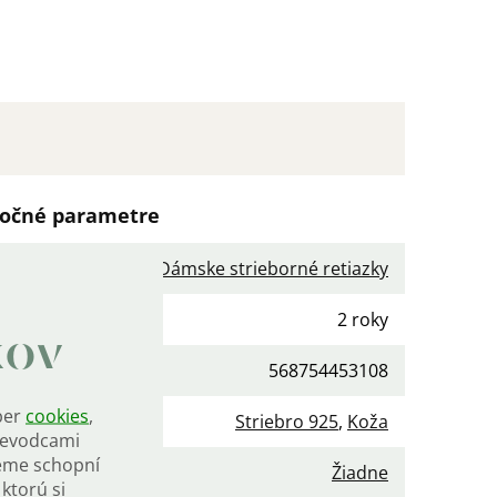
očné parametre
gória
:
Dámske strieborné retiazky
ka
:
2 roky
kov
568754453108
ber
cookies
,
iál
:
Striebro 925
,
Koža
rievodcami
eme schopní
enie
:
Žiadne
ktorú si