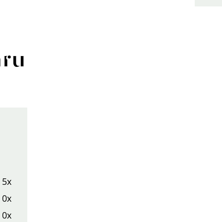
aru
5x
0x
0x