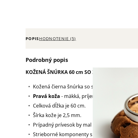
POPIS
HODNOTENIE (5)
Podrobný popis
KOŽENÁ ŠNÚRKA 60 cm SO ZAPÍNANÍM
Kožená čierna šnúrka so striebornou karabí
Pravá koža
- mäkká, príjemná na dotyk.
Celková dĺžka je 60 cm.
Šírka kože je 2,5 mm.
Prípadný prívesok by mal mať očko s prieme
Strieborné komponenty sú vyrobené zo strie