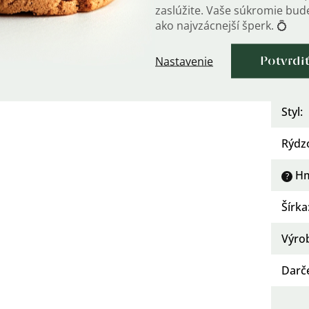
zaslúžite. Vaše súkromie bu
kári OLIVIE.
Urče
ako najvzácnejší šperk. 💍
Kate
Nastavenie
Potvrdi
Dĺžka
Styl
:
Rýdz
Hm
?
Šírka
Výro
Darč