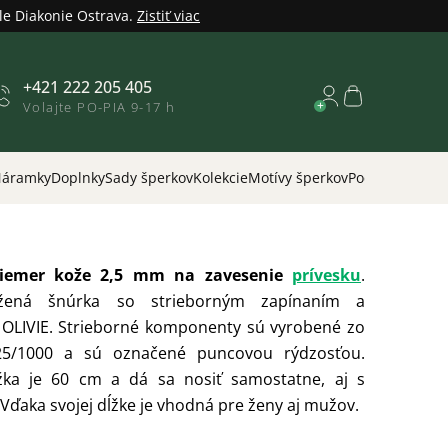
le Diakonie Ostrava.
Zistiť viac
+421 222 205 405
Nákupný
Volajte PO-PIA 9-17 h
košík
áramky
Doplnky
Sady šperkov
Kolekcie
Motívy šperkov
Podľa príležitos
riemer kože 2,5 mm na zavesenie
prívesku
.
žená šnúrka so strieborným zapínaním a
OLIVIE. Strieborné komponenty sú vyrobené zo
925/1000 a sú označené puncovou rýdzosťou.
žka je 60 cm a dá sa nosiť samostatne, aj s
Vďaka svojej dĺžke je vhodná
pre ženy aj mužov.