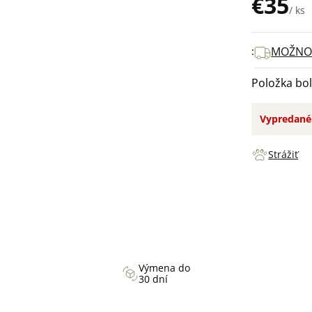
€35
/ ks
Jednotková
cena:
MOŽNOS
Položka bo
Vypredané
Strážiť
Výmena do
30 dní