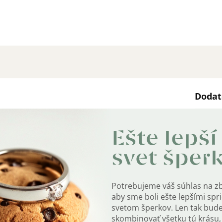
Dodat
Kate
Ešte lepší
nkou a označením OLIVIE.
Záru
svet šper
EAN
:
Potrebujeme váš súhlas na z
Mater
aby sme boli ešte lepšími sp
rom 3 mm a viac.
svetom šperkov. Len tak bud
Osad
bra 925/1000 a sú označené puncovou rýdzosťou.
skombinovať všetku tú krásu, 