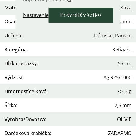
Materiál
:
Striebro 925
,
Koža
Nastavenie
Potvrdiť všetko
Osadenie
:
Žiadne
Určenie
:
Dámske
,
Pánske
Kategória
:
Retiazka
Dĺžka retiazky
:
55 cm
Rýdzosť
:
Ag 925/1000
Hmotnosť celková
:
≤3,3 g
Šírka
:
2,5 mm
Výrobca/Dovozca
:
OLIVIE
Darčeková krabička
:
ZADARMO