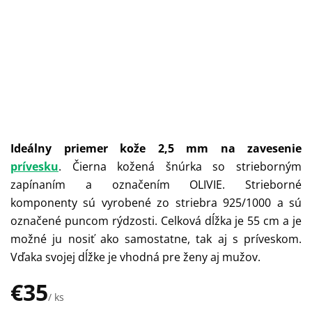
Ideálny priemer kože 2,5 mm na zavesenie
prívesku
.
Čierna kožená šnúrka so strieborným
zapínaním a označením OLIVIE. Strieborné
komponenty sú vyrobené zo striebra 925/1000 a sú
označené puncom rýdzosti. Celková dĺžka je 55 cm a je
možné ju nosiť ako samostatne, tak aj s príveskom.
Vďaka svojej dĺžke je vhodná pre ženy aj mužov.
€35
/ ks
Jednotková