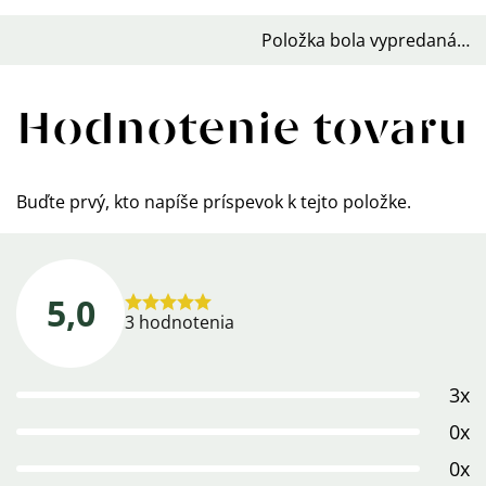
Položka bola vypredaná…
Hodnotenie tovaru
Buďte prvý, kto napíše príspevok k tejto položke.
5,0
Priemerné
3 hodnotenia
hodnotenie
produktu
3x
je
5,0
0x
z
0x
5