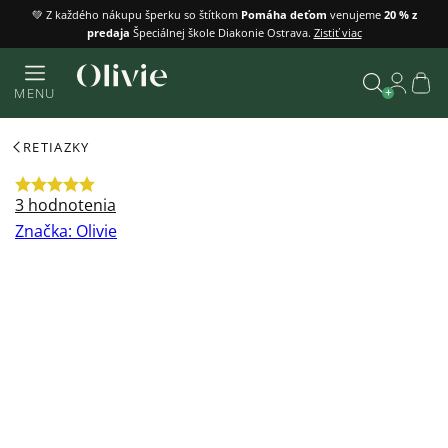
Prejsť
💚 Z každého nákupu šperku so štítkom
Pomáha deťom
venujeme
20 % z
predaja
Špeciálnej škole Diakonie Ostrava.
Zistiť viac
na
obsah
Náku
MENU
košík
Vyhľadať
RETIAZKY
Priemerné
3 hodnotenia
hodnotenie
Značka:
Olivie
produktu
je
5,0
z
5
hviezdičiek.