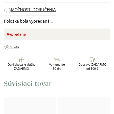
cena:
MOŽNOSTI DORUČENIA
Položka bola vypredaná…
Vypredané
Strážiť
Darčeková krabička
Výmena do
Doprava ZADARMO
ZADARMO
30 dní
od 100 €
Súvisiaci tovar