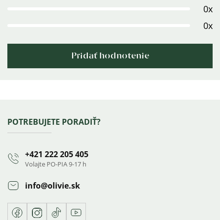
0x
hviezdičiek.
0x
Pridať hodnotenie
Výpis
hodnotení
Zápätie
POTREBUJETE PORADIŤ?
+421 222 205 405
Volajte PO-PIA 9-17 h
info
@
olivie.sk
Facebook
Instagram
TikTok
Youtube