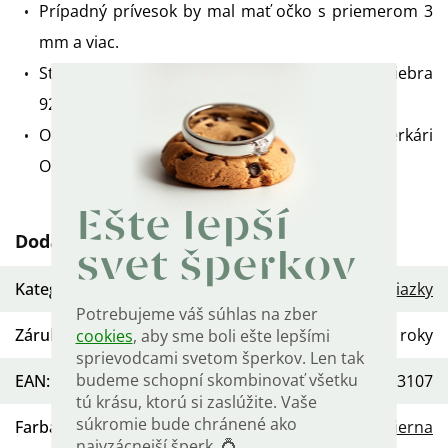
Prípadný prívesok by mal mať očko s priemerom 3
mm a viac.
Strieborné komponenty sú vyrobené zo striebra
925/1000 a sú označené puncom rýdzosti.
Od návrhu až po finálny produkt vyrobili šperkári
OLIVIE.
Ešte lepší
Dodatočné parametre
svet šperkov
Kategória
:
Dámske strieborné retiazky
Potrebujeme váš súhlas na zber
Záruka
:
2 roky
cookies
, aby sme boli ešte lepšími
sprievodcami svetom šperkov. Len tak
budeme schopní skombinovať všetku
EAN
:
568754453107
tú krásu, ktorú si zaslúžite. Vaše
súkromie bude chránené ako
Farba
:
Strieborná
,
Čierna
najvzácnejší šperk. 💍