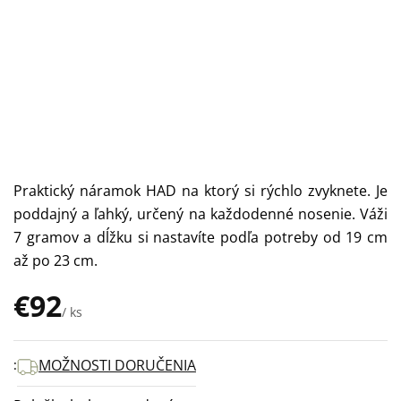
Praktický náramok HAD na ktorý si rýchlo zvyknete. Je
poddajný a ľahký, určený na každodenné nosenie. Váži
7 gramov a dĺžku si nastavíte podľa potreby od 19 cm
až po 23 cm.
€92
/ ks
Jednotková
cena:
MOŽNOSTI DORUČENIA