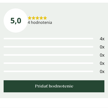
5,0
Priemerné
4 hodnotenia
hodnotenie
produktu
4x
je
5,0
0x
z
0x
5
0x
hviezdičiek.
0x
Pridať hodnotenie
Výpis