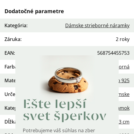
Dodatočné parametre
Kategória
:
Dámske strieborné náramky
Záruka
:
2 roky
EAN
:
568754455753
Farba
:
Strieborná
Materiál
:
Striebro 925
Určenie
:
Dámske
Ešte lepší
Kategória
:
Náramok
svet šperkov
Dĺžka retiazky
:
23 cm
Potrebujeme váš súhlas na zber