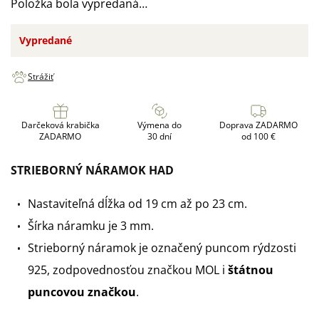
Položka bola vypredaná…
Vypredané
Strážiť
Darčeková krabička
Výmena do
Doprava ZADARMO
ZADARMO
30 dní
od 100 €
STRIEBORNÝ NÁRAMOK HAD
Nastaviteľná dĺžka od 19 cm až po 23 cm.
Šírka náramku je 3 mm.
Strieborný náramok je označený puncom rýdzosti
925, zodpovednosťou značkou MOL i
štátnou
puncovou značkou
.