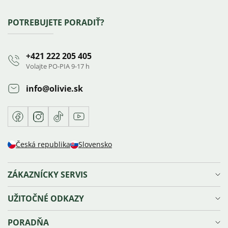
hodnotení
Zápätie
POTREBUJETE PORADIŤ?
+421 222 205 405
Volajte PO-PIA 9-17 h
info
@
olivie.sk
Facebook
Instagram
TikTok
Youtube
Česká republika
Slovensko
ZÁKAZNÍCKY SERVIS
Doprava a platba
UŽITOČNÉ ODKAZY
Reklamácie, výmena a vrátenie tovaru
Ochrana osobných údajov
Vernostný program Olivie⁺
PORADŇA
Obchodné podmienky
Blog