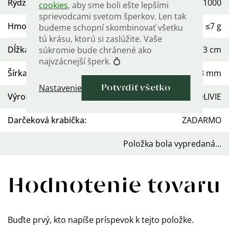
Rýdzosť
:
Ag 925/1000
cookies
, aby sme boli ešte lepšími
sprievodcami svetom šperkov. Len tak
Hmotnosť
:
≤7 g
budeme schopní skombinovať všetku
tú krásu, ktorú si zaslúžite. Vaše
Dĺžka
:
19 cm až 23 cm
súkromie bude chránené ako
najvzácnejší šperk. 💍
Šírka
:
3 mm
Nastavenie
Potvrdiť všetko
Výrobca/Dovozca
:
OLIVIE
Darčeková krabička
:
ZADARMO
Položka bola vypredaná…
Hodnotenie tovaru
Buďte prvý, kto napíše príspevok k tejto položke.