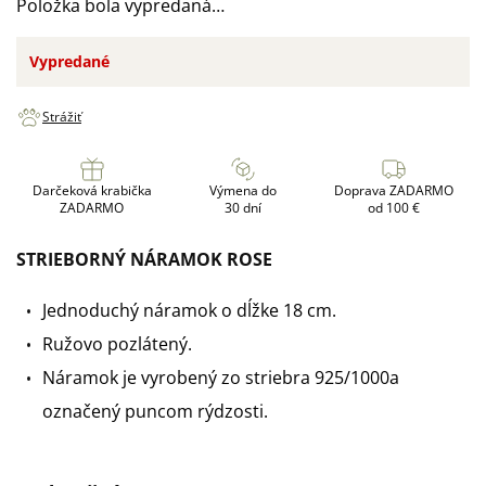
Položka bola vypredaná…
Vypredané
Strážiť
Darčeková krabička
Výmena do
Doprava ZADARMO
ZADARMO
30 dní
od 100 €
STRIEBORNÝ NÁRAMOK ROSE
Jednoduchý náramok o dĺžke 18 cm.
Ružovo pozlátený.
Náramok je vyrobený zo striebra 925/1000a
označený puncom rýdzosti.