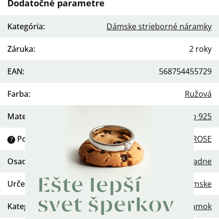
Dodatočné parametre
Kategória
:
Dámske strieborné náramky
Záruka
:
2 roky
EAN
:
568754455729
Farba
:
Ružová
Materiál
:
Striebro 925
Povrchová úprava
:
Pozlátené ROSE
?
Osadenie
:
Žiadne
Ešte lepší
Určenie
:
Dámske
svet šperkov
Kategória
:
Náramok