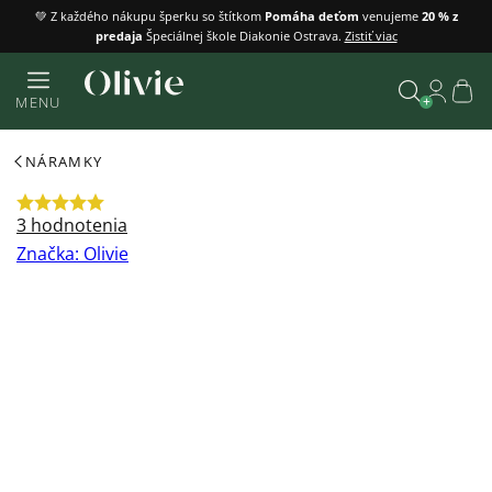
Prejsť
💚 Z každého nákupu šperku so štítkom
Pomáha deťom
venujeme
20 % z
predaja
Špeciálnej škole Diakonie Ostrava.
Zistiť viac
na
obsah
Náku
MENU
košík
Vyhľadať
NÁRAMKY
Priemerné
3 hodnotenia
hodnotenie
Značka:
Olivie
produktu
je
5,0
z
5
hviezdičiek.