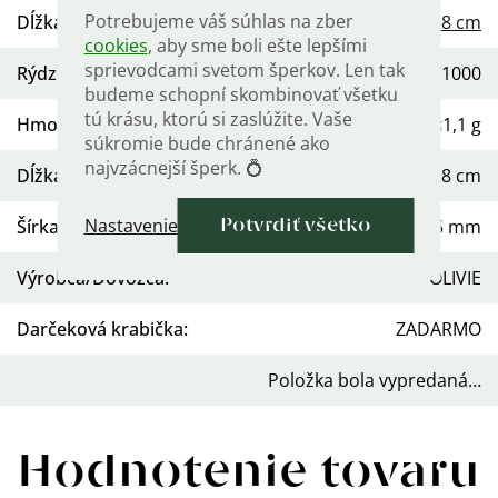
Potrebujeme váš súhlas na zber
Dĺžka retiazky
:
18 cm
cookies
, aby sme boli ešte lepšími
sprievodcami svetom šperkov. Len tak
Rýdzosť
:
Ag 925/1000
budeme schopní skombinovať všetku
tú krásu, ktorú si zaslúžite. Vaše
Hmotnosť
:
≤1,1 g
súkromie bude chránené ako
najvzácnejší šperk. 💍
Dĺžka
:
18 cm
Nastavenie
Šírka
:
1,5 mm
Potvrdiť všetko
Výrobca/Dovozca
:
OLIVIE
Darčeková krabička
:
ZADARMO
Položka bola vypredaná…
Hodnotenie tovaru