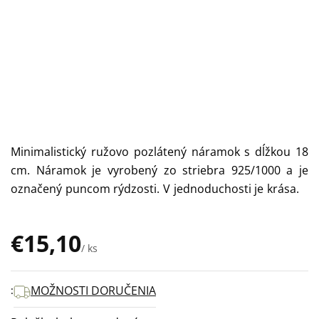
Minimalistický ružovo pozlátený náramok s dĺžkou 18
cm. Náramok je vyrobený zo striebra 925/1000 a je
označený puncom rýdzosti. V jednoduchosti je krása.
€15,10
/ ks
Jednotková
cena:
MOŽNOSTI DORUČENIA