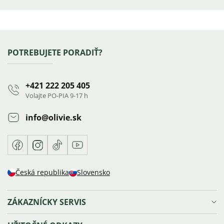
Výpis
hodnotení
Zápätie
POTREBUJETE PORADIŤ?
+421 222 205 405
Volajte PO-PIA 9-17 h
info
@
olivie.sk
Facebook
Instagram
TikTok
Youtube
Česká republika
Slovensko
ZÁKAZNÍCKY SERVIS
Doprava a platba