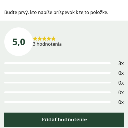
Buďte prvý, kto napíše príspevok k tejto položke.
5,0
Priemerné
3 hodnotenia
hodnotenie
produktu
3x
je
5,0
0x
z
0x
5
0x
hviezdičiek.
0x
Pridať hodnotenie