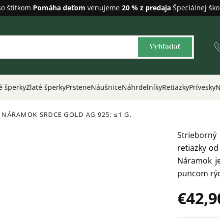
so štítkom
Pomáha deťom
venujeme
20 % z predaja
Špeciálnej ško
Vyhľadať
é šperky
Zlaté šperky
Prstene
Náušnice
Náhrdelníky
Retiazky
Prívesky
N
Ý NÁRAMOK SRDCE GOLD
AG 925; ≤1 G.
Strieborn
retiazky od
Náramok je
puncom rýd
€42,9
Jednotková
cena: