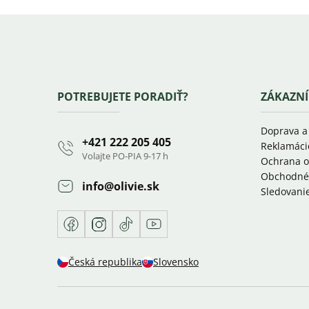
Zápätie
POTREBUJETE PORADIŤ?
ZÁKAZNÍ
Doprava a
+421 222 205 405
Reklamáci
Volajte PO-PIA 9-17 h
Ochrana o
Obchodné
info
@
olivie.sk
Sledovanie
Facebook
Instagram
TikTok
Youtube
Česká republika
Slovensko