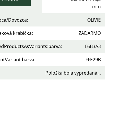
er prívesku
:
mm
bca/Dovozca
:
OLIVIE
eková krabička
:
ZADARMO
tedProductsAsVariants:barva
:
E6B3A3
ntVariant:barva
:
FFE29B
Položka bola vypredaná…