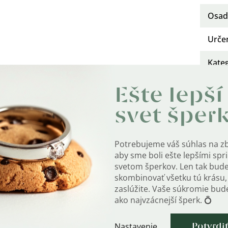
Osad
Urče
Kate
Motí
Ešte lepší
Styl
:
svet šper
Typ 
Potrebujeme váš súhlas na z
aby sme boli ešte lepšími sp
Rýdz
svetom šperkov. Len tak bud
skombinovať všetku tú krásu, 
Hmot
zaslúžite. Vaše súkromie bu
ako najvzácnejší šperk. 💍
Šírka
Nastavenie
Potvrdi