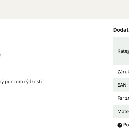
Dodat
Kate
m.
Záru
ený puncom rýdzosti.
EAN
:
Farb
Mater
Po
?