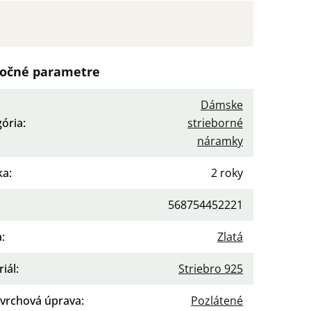
očné parametre
Dámske
gória
:
strieborné
náramky
ka
:
2 roky
568754452221
a
:
Zlatá
iál
:
Striebro 925
vrchová úprava
:
Pozlátené