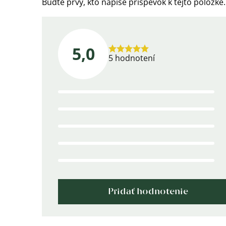
Buďte prvý, kto napíše príspevok k tejto položke.
5,0
Priemerné
5 hodnotení
hodnotenie
produktu
je
5,0
z
5
hviezdičiek.
Pridať hodnotenie