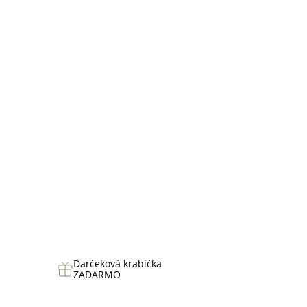
hviezdičiek.
Darčeková krabička
ZADARMO