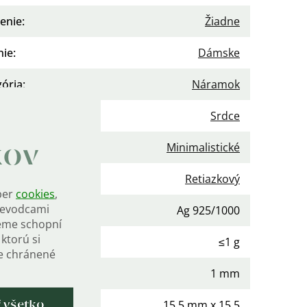
enie
:
Žiadne
nie
:
Dámske
gória
:
Náramok
v
:
Srdce
Minimalistické
kov
náramku
:
Retiazkový
ber
cookies
,
rievodcami
ost
:
Ag 925/1000
eme schopní
ktorú si
nosť
:
≤1 g
de chránené
:
1 mm
15,5 mm x 15,5
ť všetko