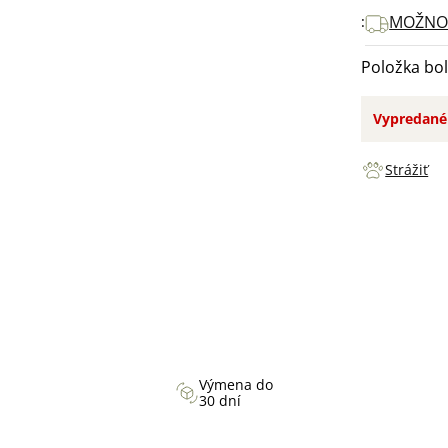
MOŽNOS
Položka bo
Vypredané
Strážiť
Výmena do
30 dní