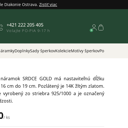
le Diakonie Ostrava.
Zistiť viac
+421 222 205 405
Nákupný
Volajte PO-PIA 9-17 h
košík
áramky
Doplnky
Sady šperkov
Kolekcie
Motívy šperkov
Podľa príležitos
ý náramok SRDCE GOLD má nastaviteľnú dĺžku
 16 cm do 19 cm. Pozlátený je 14K žltým zlatom.
 vyrobený zo striebra 925/1000 a je označený
zosti.
0
/ ks