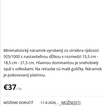
Minimalistický náramok vyrobený zo striebra rýdzosti
925/1000 s nastaviteľnou dĺžkou v rozmedzí 15,5 cm -
18,5 cm - 21,5 cm. Hlavnou dominantou je snehobiely
opál s odleskami. Na retiazke sú malé guličky. Náramok
je pokovovaný platinou.
€37
/ ks
Jednotková
cena:
MOŽNOSTI
MÔŽEME DORUČIŤ
11.8.2026