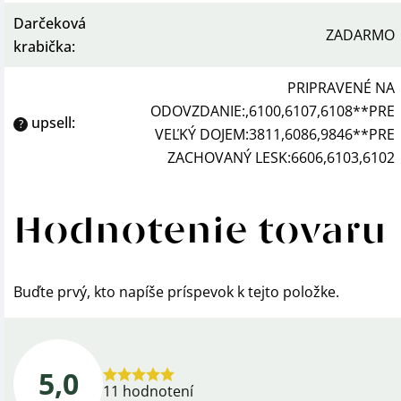
Darčeková
ZADARMO
krabička
:
PRIPRAVENÉ NA
ODOVZDANIE:,6100,6107,6108**PRE
upsell
:
?
VEĽKÝ DOJEM:3811,6086,9846**PRE
ZACHOVANÝ LESK:6606,6103,6102
Hodnotenie tovaru
Buďte prvý, kto napíše príspevok k tejto položke.
5,0
Priemerné
11 hodnotení