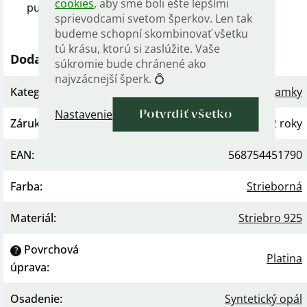
cookies
, aby sme boli ešte lepšími
puncovou značkou rýdzosti.
sprievodcami svetom šperkov. Len tak
budeme schopní skombinovať všetku
tú krásu, ktorú si zaslúžite. Vaše
Dodatočné parametre
súkromie bude chránené ako
najvzácnejší šperk. 💍
Kategória
:
Dámske strieborné náramky
Nastavenie
Potvrdiť všetko
Záruka
:
2 roky
EAN
:
568754451790
Farba
:
Strieborná
Materiál
:
Striebro 925
Povrchová
?
Platina
úprava
:
Osadenie
:
Syntetický opál