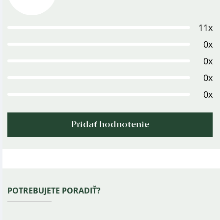
hodnotenie
produktu
11x
je
5,0
0x
z
0x
5
0x
hviezdičiek.
0x
Pridať hodnotenie
Výpis
hodnotení
Zápätie
POTREBUJETE PORADIŤ?