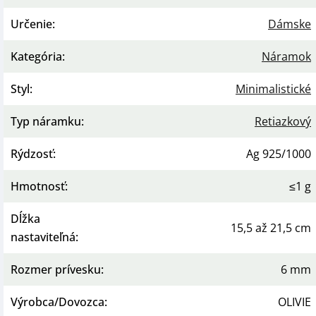
Určenie
:
Dámske
Kategória
:
Náramok
Styl
:
Minimalistické
Typ náramku
:
Retiazkový
Rýdzosť
:
Ag 925/1000
Hmotnosť
:
≤1 g
Dĺžka
15,5 až 21,5 cm
nastaviteľná
:
Rozmer prívesku
:
6 mm
Výrobca/Dovozca
:
OLIVIE