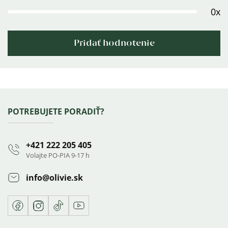
0x
Pridať hodnotenie
Výpis
hodnotení
Zápätie
POTREBUJETE PORADIŤ?
+421 222 205 405
Volajte PO-PIA 9-17 h
info
@
olivie.sk
Facebook
Instagram
TikTok
Youtube