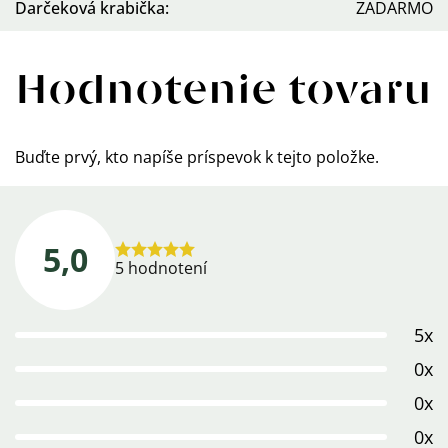
Darčeková krabička
:
ZADARMO
Hodnotenie tovaru
Buďte prvý, kto napíše príspevok k tejto položke.
5,0
Priemerné
5 hodnotení
hodnotenie
produktu
5x
je
5,0
0x
z
0x
5
0x
hviezdičiek.