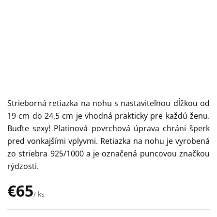
Strieborná retiazka na nohu s nastaviteľnou dĺžkou od
19 cm do 24,5 cm je vhodná prakticky pre každú ženu.
Buďte sexy! Platinová povrchová úprava chráni šperk
pred vonkajšími vplyvmi. Retiazka na nohu je vyrobená
zo striebra 925/1000 a je označená puncovou značkou
rýdzosti.
€65
/ ks
Jednotková
cena: