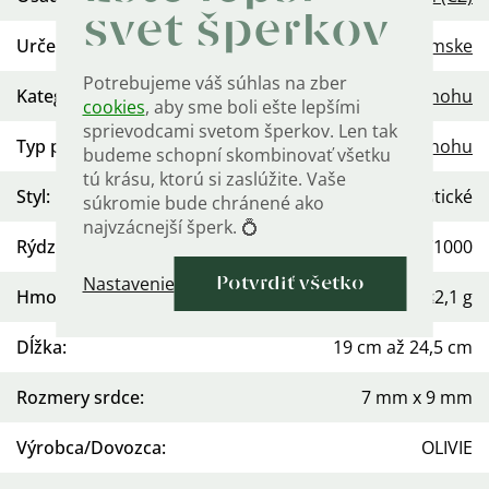
svet šperkov
Určenie
:
Dámske
Potrebujeme váš súhlas na zber
Kategória
:
Retiazka na nohu
cookies
, aby sme boli ešte lepšími
sprievodcami svetom šperkov. Len tak
Typ prsteňa
:
Na nohu
budeme schopní skombinovať všetku
tú krásu, ktorú si zaslúžite. Vaše
Styl
:
Minimalistické
súkromie bude chránené ako
najvzácnejší šperk. 💍
Rýdzosť
:
Ag 925/1000
Nastavenie
Potvrdiť všetko
Hmotnosť
:
≤2,1 g
Dĺžka
:
19 cm až 24,5 cm
Rozmery srdce
:
7 mm x 9 mm
Výrobca/Dovozca
:
OLIVIE