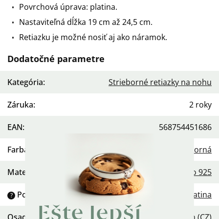
Povrchová úprava: platina.
Nastaviteľná dĺžka 19 cm až 24,5 cm.
Retiazku je možné nosiť aj ako náramok.
Dodatočné parametre
Kategória
:
Strieborné retiazky na nohu
Záruka
:
2 roky
EAN
:
568754451686
Farba
:
Strieborná
Materiál
:
Striebro 925
Povrchová úprava
:
Platina
?
Ešte lepší
Osadenie
:
Zirkón (CZ)