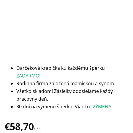
Darčeková krabička ku každému šperku
ZADARMO!
Rodinná firma založená mamičkou a synom.
Všetko skladom! Zásielky odosielame každý
pracovný deň.
30 dní na výmenu šperku! Viac tu:
VÝMENA
€58,70
/ ks
Jednotková