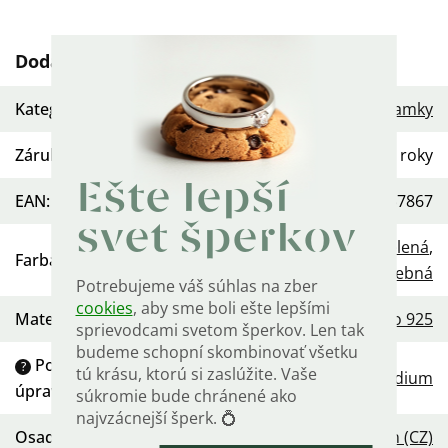
Dodatočné parametre
Kategória
:
Dámske strieborné náramky
Záruka
:
2 roky
Ešte lepší
EAN
:
568754457867
svet šperkov
Strieborná
,
Ružová
,
Modrá
,
Zelená
,
Farba
:
Viacfarebná
Potrebujeme váš súhlas na zber
cookies
, aby sme boli ešte lepšími
Materiál
:
Striebro 925
sprievodcami svetom šperkov. Len tak
budeme schopní skombinovať všetku
Povrchová
?
tú krásu, ktorú si zaslúžite. Vaše
Rhodium
úprava
:
súkromie bude chránené ako
najvzácnejší šperk. 💍
Osadenie
:
Zirkón (CZ)