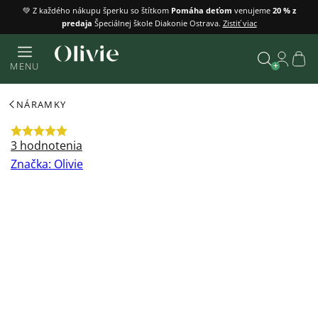
Prejsť
💚 Z každého nákupu šperku so štítkom
Pomáha deťom
venujeme
20 % z
predaja
Špeciálnej škole Diakonie Ostrava.
Zistiť viac
na
obsah
Náku
MENU
košík
Vyhľadať
NÁRAMKY
Priemerné
3 hodnotenia
hodnotenie
Značka:
Olivie
produktu
je
5,0
z
5
hviezdičiek.