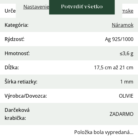
Nastavenie
Potvrdiť všetko
Určenie
:
Dámske
Kategória
:
Náramok
Rýdzosť
:
Ag 925/1000
Hmotnosť
:
≤3,6 g
Dĺžka
:
17,5 cm až 21 cm
Šírka retiazky
:
1 mm
Výrobca/Dovozca
:
OLIVIE
Darčeková
ZADARMO
krabička
:
Položka bola vypredaná…