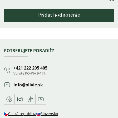
Pridať hodnotenie
Výpis
hodnotení
Zápätie
POTREBUJETE PORADIŤ?
+421 222 205 405
Volajte PO-PIA 9-17 h
info
@
olivie.sk
Facebook
Instagram
TikTok
Youtube
Česká republika
Slovensko