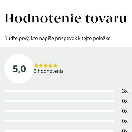
Hodnotenie tovaru
Buďte prvý, kto napíše príspevok k tejto položke.
5,0
Priemerné
3 hodnotenia
hodnotenie
produktu
3x
je
5,0
0x
z
0x
5
0x
hviezdičiek.
0x